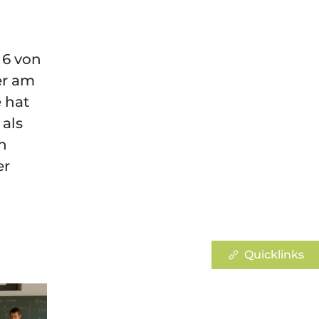
 6 von
er am
 hat
 als
n
er
Quicklinks