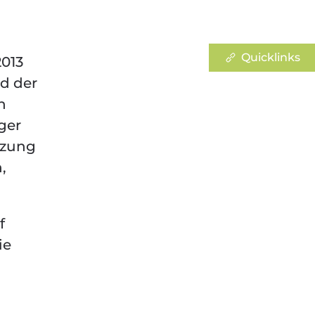
Quicklinks
2013
nd der
n
ger
tzung
,
f
ie