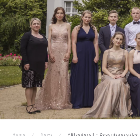
Home
News
ABIvederci! - Zeugnisausgabe 