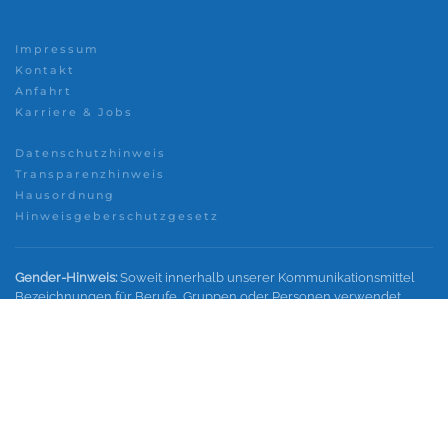
Impressum
Kontakt
Anfahrt
Karriere & Jobs
Datenschutzhinweis
Transparenzhinweis
Hausordnung
Hinweisgeberschutzgesetz
Gender-Hinweis:
Soweit innerhalb unserer Kommunikationsmittel
Bezeichnungen für Berufe, Gruppen oder Personen verwendet
werden, wird im Interesse einer besseren und leichteren Lesbarkeit
nicht in geschlechtsspezifische Personenbezeichnungen
differenziert. Sämtliche Personenbezeichnungen gelten
gleichermaßen für alle Geschlechter.