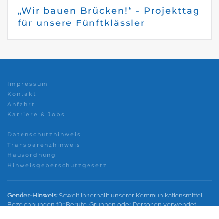
„Wir bauen Brücken!“ - Projekttag
für unsere Fünftklässler
Impressum
Kontakt
Anfahrt
Karriere & Jobs
Datenschutzhinweis
Transparenzhinweis
Hausordnung
Hinweisgeberschutzgesetz
Gender-Hinweis:
Soweit innerhalb unserer Kommunikationsmittel
Bezeichnungen für Berufe, Gruppen oder Personen verwendet
werden, wird im Interesse einer besseren und leichteren Lesbarkeit