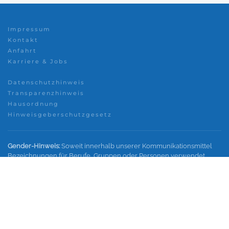
Impressum
Kontakt
Anfahrt
Karriere & Jobs
Datenschutzhinweis
Transparenzhinweis
Hausordnung
Hinweisgeberschutzgesetz
Gender-Hinweis:
Soweit innerhalb unserer Kommunikationsmittel
Bezeichnungen für Berufe, Gruppen oder Personen verwendet
werden, wird im Interesse einer besseren und leichteren Lesbarkeit
nicht in geschlechtsspezifische Personenbezeichnungen
differenziert. Sämtliche Personenbezeichnungen gelten
gleichermaßen für alle Geschlechter.