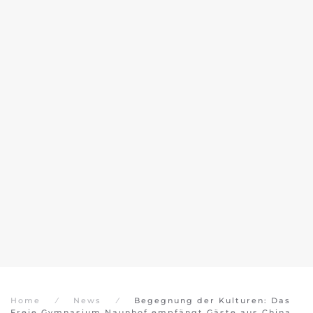
Home
News
Begegnung der Kulturen: Das
Freie Gymnasium Naunhof empfängt Gäste aus China