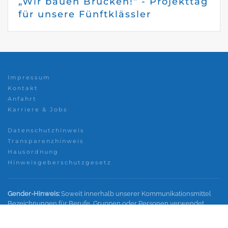
„Wir bauen Brücken!“ - Projekttag
für unsere Fünftklässler
Impressum
Kontakt
Anfahrt
Karriere & Jobs
Datenschutzhinweis
Transparenzhinweis
Hausordnung
Hinweisgeberschutzgesetz
Gender-Hinweis:
Soweit innerhalb unserer Kommunikationsmittel
Bezeichnungen für Berufe, Gruppen oder Personen verwendet
werden, wird im Interesse einer besseren und leichteren Lesbarkeit
nicht in geschlechtsspezifische Personenbezeichnungen