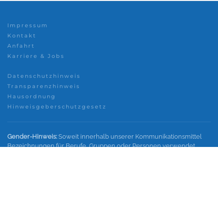
Impressum
Kontakt
Anfahrt
Karriere & Jobs
Datenschutzhinweis
Transparenzhinweis
Hausordnung
Hinweisgeberschutzgesetz
Gender-Hinweis:
Soweit innerhalb unserer Kommunikationsmittel
Bezeichnungen für Berufe, Gruppen oder Personen verwendet
werden, wird im Interesse einer besseren und leichteren Lesbarkeit
nicht in geschlechtsspezifische Personenbezeichnungen
differenziert. Sämtliche Personenbezeichnungen gelten
gleichermaßen für alle Geschlechter.