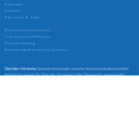
Kontakt
Anfahrt
Karriere & Jobs
Datenschutzhinweis
Transparenzhinweis
Hausordnung
Hinweisgeberschutzgesetz
Gender-Hinweis:
Soweit innerhalb unserer Kommunikationsmittel
Bezeichnungen für Berufe, Gruppen oder Personen verwendet
werden, wird im Interesse einer besseren und leichteren Lesbarkeit
nicht in geschlechtsspezifische Personenbezeichnungen
differenziert. Sämtliche Personenbezeichnungen gelten
gleichermaßen für alle Geschlechter.
© Freies Gymnasium Naunhof
2026