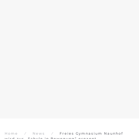
Home
News
Freies Gymnasium Naunhof
wird zur „Schule in Bewegung“ ernannt