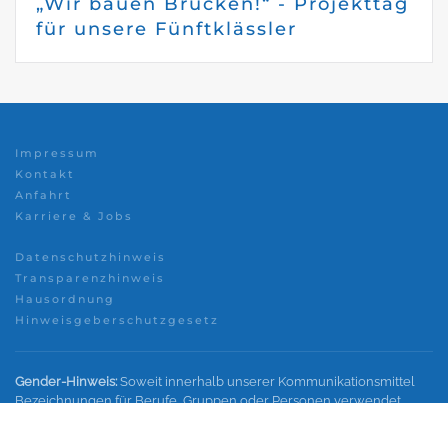
„Wir bauen Brücken!“ - Projekttag
für unsere Fünftklässler
Impressum
Kontakt
Anfahrt
Karriere & Jobs
Datenschutzhinweis
Transparenzhinweis
Hausordnung
Hinweisgeberschutzgesetz
Gender-Hinweis:
Soweit innerhalb unserer Kommunikationsmittel
Bezeichnungen für Berufe, Gruppen oder Personen verwendet
werden, wird im Interesse einer besseren und leichteren Lesbarkeit
nicht in geschlechtsspezifische Personenbezeichnungen