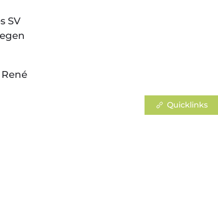
es SV
siegen
n René
Quicklinks