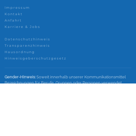
Impressum
Kontakt
Anfahrt
Karriere & Jobs
Datenschutzhinweis
Transparenzhinweis
Hausordnung
Hinweisgeberschutzgesetz
Gender-Hinweis:
Soweit innerhalb unserer Kommunikationsmittel
Bezeichnungen für Berufe, Gruppen oder Personen verwendet
werden, wird im Interesse einer besseren und leichteren Lesbarkeit
nicht in geschlechtsspezifische Personenbezeichnungen
differenziert. Sämtliche Personenbezeichnungen gelten
gleichermaßen für alle Geschlechter.