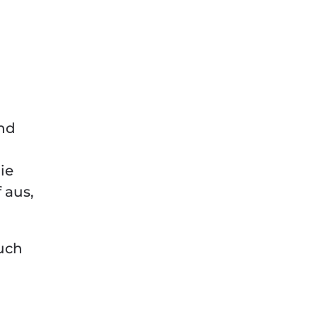
und
ie
 aus,
auch