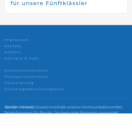
für unsere Fünftklässler
Impressum
Kontakt
Anfahrt
Karriere & Jobs
Datenschutzhinweis
Transparenzhinweis
Hausordnung
Hinweisgeberschutzgesetz
Gender-Hinweis:
Soweit innerhalb unserer Kommunikationsmittel
Bezeichnungen für Berufe, Gruppen oder Personen verwendet
werden, wird im Interesse einer besseren und leichteren Lesbarkeit
nicht in geschlechtsspezifische Personenbezeichnungen
differenziert. Sämtliche Personenbezeichnungen gelten