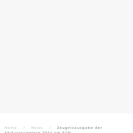
Home
News
Zeugnisausgabe der
Abiturzeugnisse 2024 am FGN