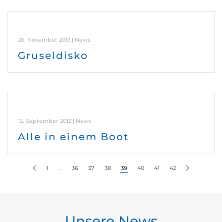
26. November 2013 | News
Gruseldisko
12. September 2013 | News
Alle in einem Boot
1
…
36
37
38
39
40
41
42
Unsere News