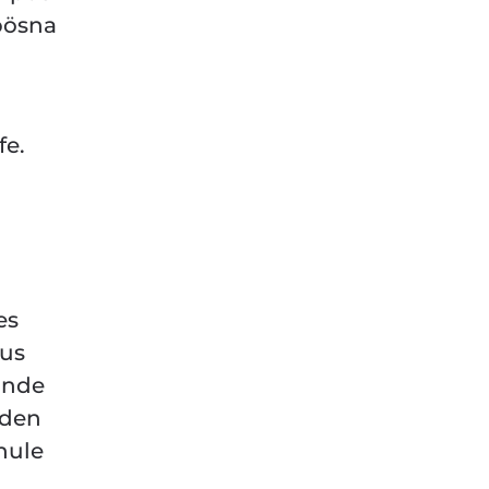
pösna
fe.
es
us
inde
nden
hule