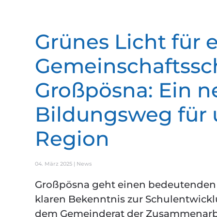
Grünes Licht für e
Gemeinschaftssch
Großpösna: Ein n
Bildungsweg für 
Region
04. März 2025
|
News
Großpösna geht einen bedeutenden Sc
klaren Bekenntnis zur Schulentwick
dem Gemeinderat der Zusammenarbei