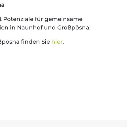
na
net Potenziale für gemeinsame
gien in Naunhof und Großpösna.
ßpösna finden Sie
hier
.