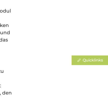
Modul
cken
 und
 das
Quicklinks
zu
t
, den