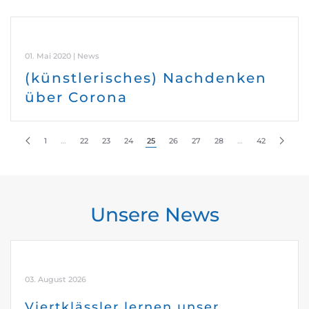
01. Mai 2020 | News
(künstlerisches) Nachdenken
über Corona
1
…
22
23
24
25
26
27
28
…
42
Unsere News
03. August 2026
Viertklässler lernen unser