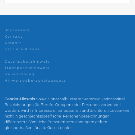
Impressum
Kontakt
Anfahrt
Karriere & Jobs
Datenschutzhinweis
Transparenzhinweis
Hausordnung
Hinweisgeberschutzgesetz
Gender-Hinweis:
Soweit innerhalb unserer Kommunikationsmittel
Bezeichnungen für Berufe, Gruppen oder Personen verwendet
werden, wird im Interesse einer besseren und leichteren Lesbarkeit
nicht in geschlechtsspezifische Personenbezeichnungen
differenziert. Sämtliche Personenbezeichnungen gelten
gleichermaßen für alle Geschlechter.