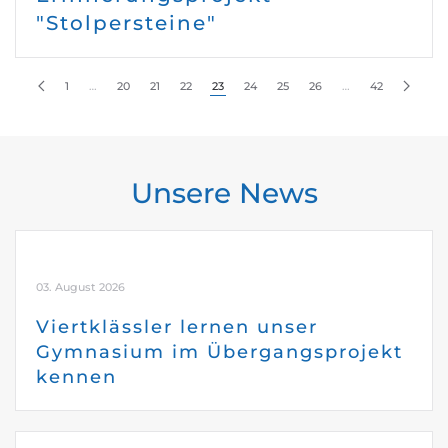
"Stolpersteine"
1
…
20
21
22
23
24
25
26
…
42
Unsere News
03. August 2026
Viertklässler lernen unser
Gymnasium im Übergangsprojekt
kennen