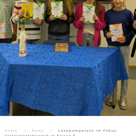
Home
News
Lesekompetenz im Fokus:
Vorlesewettbewerb in Klasse 6