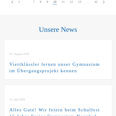
1
…
7
8
9
10
11
12
13
…
42
Unsere News
03. August 2026
Viertklässler lernen unser Gymnasium
im Übergangsprojekt kennen
15. Juli 2026
Alles Gute! Wir feiern beim Schulfest