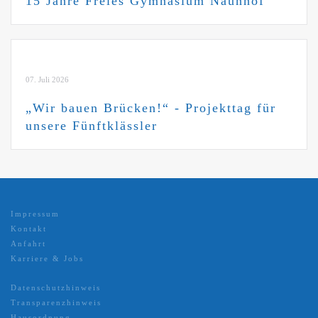
15 Jahre Freies Gymnasium Naunhof
07. Juli 2026
„Wir bauen Brücken!“ - Projekttag für
unsere Fünftklässler
Impressum
Kontakt
Anfahrt
Karriere & Jobs
Datenschutzhinweis
Transparenzhinweis
Hausordnung